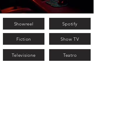
Showreel
Spotify
Fiction
Show TV
Televisione
Teatro
Mondo
DVD
Chi siamo
CONTATTI
Home Page
©2026 di Creativa Music di Fabio Codega e C. S.A.S. Via
Madonnina 11, Colorina - 23010 (SO) Italia. P.IVA